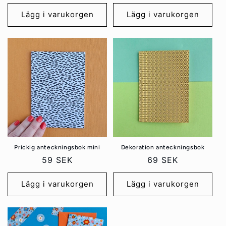
pris
pris
Lägg i varukorgen
Lägg i varukorgen
Prickig anteckningsbok mini
Dekoration anteckningsbok
Ordinarie
59 SEK
Ordinarie
69 SEK
pris
pris
Lägg i varukorgen
Lägg i varukorgen