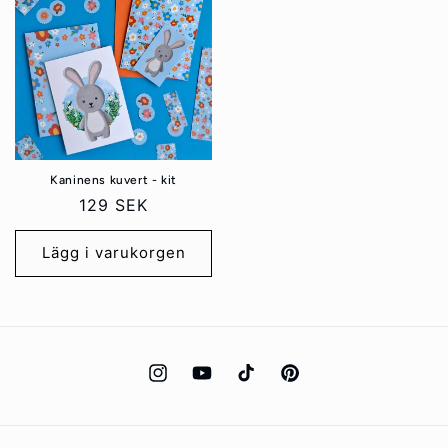
Kaninens kuvert - kit
Ordinarie
129 SEK
pris
Lägg i varukorgen
Instagram
YouTube
TikTok
Pinterest