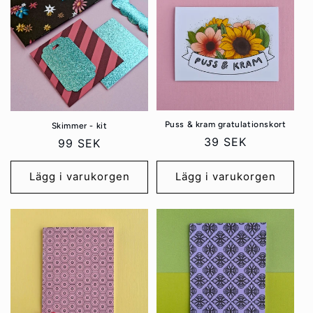
Puss & kram gratulationskort
Skimmer - kit
Ordinarie
39 SEK
Ordinarie
99 SEK
pris
pris
Lägg i varukorgen
Lägg i varukorgen