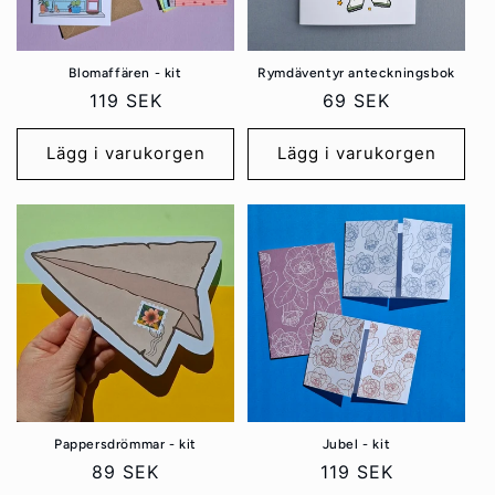
s
e
Blomaffären - kit
Rymdäventyr anteckningsbok
r
Ordinarie
119 SEK
Ordinarie
69 SEK
i
pris
pris
Lägg i varukorgen
Lägg i varukorgen
e
:
Jubel - kit
Pappersdrömmar - kit
Ordinarie
119 SEK
Ordinarie
89 SEK