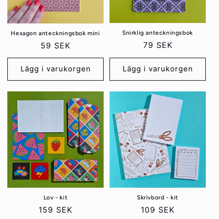
Snirklig anteckningsbok
Hexagon anteckningsbok mini
Ordinarie
79 SEK
Ordinarie
59 SEK
pris
pris
Lägg i varukorgen
Lägg i varukorgen
Lov - kit
Skrivbord - kit
Ordinarie
159 SEK
Ordinarie
109 SEK